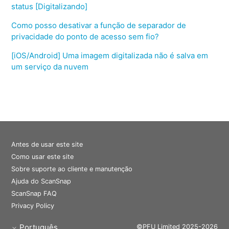
status [Digitalizando]
Como posso desativar a função de separador de
privacidade do ponto de acesso sem fio?
[iOS/Android] Uma imagem digitalizada não é salva em
um serviço da nuvem
Antes de usar este site
Como usar este site
Sobre suporte ao cliente e manutenção
Ajuda do ScanSnap
ScanSnap FAQ
Privacy Policy
Português
©PFU Limited 2025-2026