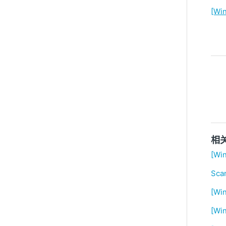
[W
相
[W
Sc
[Wi
[W