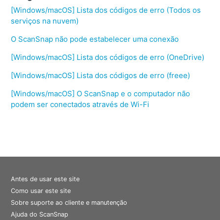
[Windows/macOS] Lista dos códigos de erro (Todos os
serviços na nuvem)
O ScanSnap não pode estabelecer uma conexão
[Windows/macOS] Lista dos códigos de erro (OneDrive)
[Windows/macOS] Lista dos códigos de erro (freee)
[Windows/macOS] O ScanSnap e o computador não
podem ser conectados através de Wi-Fi
Antes de usar este site
Como usar este site
Sobre suporte ao cliente e manutenção
Ajuda do ScanSnap