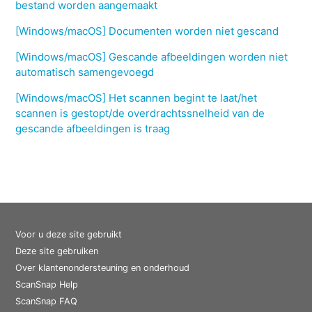
bestand worden aangemaakt
[Windows/macOS] Documenten worden niet gescand
[Windows/macOS] Gescande afbeeldingen worden niet
automatisch samengevoegd
[Windows/macOS] Het scannen begint te laat/het
scannen is gestopt/de overdrachtssnelheid van de
gescande afbeeldingen is traag
Voor u deze site gebruikt
Deze site gebruiken
Over klantenondersteuning en onderhoud
ScanSnap Help
ScanSnap FAQ