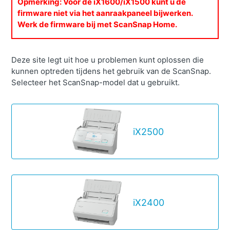
Opmerking: Voor de iX1600/iX1500 kunt u de
firmware niet via het aanraakpaneel bijwerken.
Werk de firmware bij met ScanSnap Home.
Deze site legt uit hoe u problemen kunt oplossen die
Categorieën
kunnen optreden tijdens het gebruik van de ScanSnap.
Selecteer het ScanSnap-model dat u gebruikt.
iX2500
iX2400