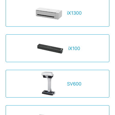
iX1300
iX100
SV600