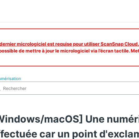
 dernier micrologiciel est requise pour utiliser ScanSnap Cloud.
ossible de mettre à jour le micrologiciel via l’écran tactile. Me
umérisation
Windows/macOS] Une numéris
ffectuée car un point d'excla