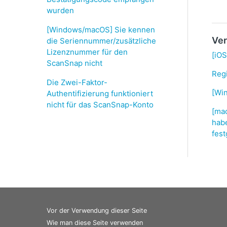
wurden
[Windows/macOS] Sie kennen
Ver
die Seriennummer/zusätzliche
Lizenznummer für den
[iOS
ScanSnap nicht
Reg
Die Zwei-Faktor-
[Wi
Authentifizierung funktioniert
nicht für das ScanSnap-Konto
[mac
habe
fest
Vor der Verwendung dieser Seite
Wie man diese Seite verwenden