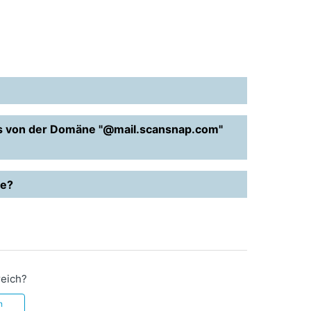
ils von der Domäne
"@mail.scansnap.com"
de?
reich?
n