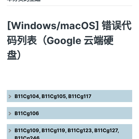
[Windows/macOS] 错误代
码列表（Google 云端硬
盘）
B11Cg104, B11Cg105, B11Cg117
B11Cg106
B11Cg109, B11Cg119, B11Cg123, B11Cg127,
B11Cg246