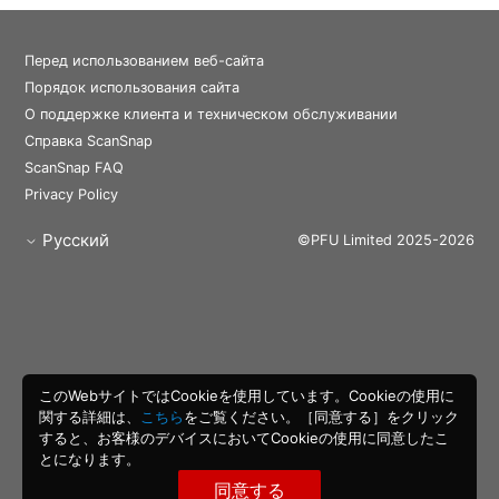
Перед использованием веб-сайта
Порядок использования сайта
О поддержке клиента и техническом обслуживании
Справка ScanSnap
ScanSnap FAQ
Privacy Policy
Русский
©PFU Limited 2025-2026
このWebサイトではCookieを使用しています。Cookieの使用に
関する詳細は、
こちら
をご覧ください。［同意する］をクリック
すると、お客様のデバイスにおいてCookieの使用に同意したこ
とになります。
同意する