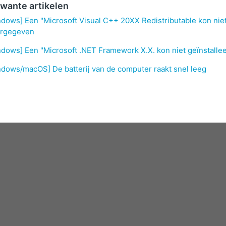
wante artikelen
dows] Een "Microsoft Visual C++ 20XX Redistributable kon niet
rgegeven
dows] Een "Microsoft .NET Framework X.X. kon niet geïnstall
dows/macOS] De batterij van de computer raakt snel leeg