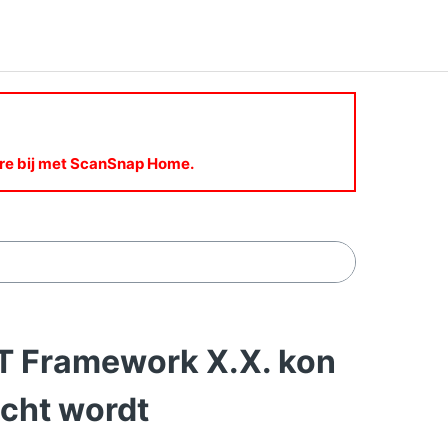
are bij met ScanSnap Home.
T Framework X.X. kon
icht wordt