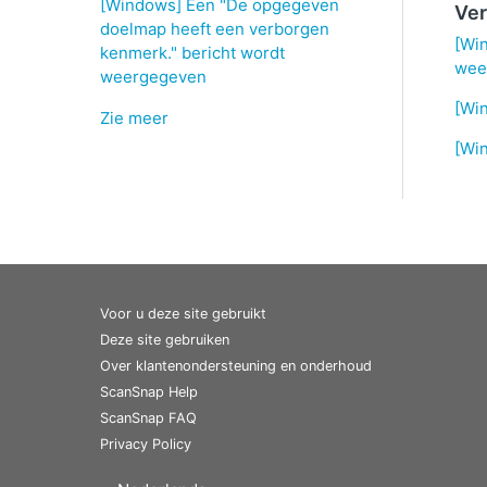
[Windows] Een "De opgegeven
Ver
doelmap heeft een verborgen
[Win
kenmerk." bericht wordt
wee
weergegeven
[Win
Zie meer
[Win
Voor u deze site gebruikt
Deze site gebruiken
Over klantenondersteuning en onderhoud
ScanSnap Help
ScanSnap FAQ
Privacy Policy