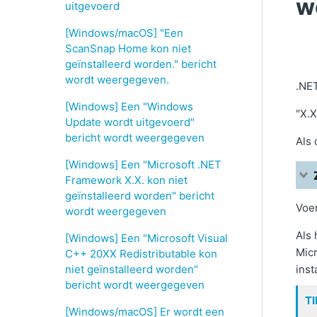
w
uitgevoerd
[Windows/macOS] "Een
ScanSnap Home kon niet
geïnstalleerd worden." bericht
wordt weergegeven.
.NE
[Windows] Een "Windows
"X.X
Update wordt uitgevoerd"
bericht wordt weergegeven
Als 
[Windows] Een "Microsoft .NET
Framework X.X. kon niet
geïnstalleerd worden" bericht
Voe
wordt weergegeven
Als 
[Windows] Een "Microsoft Visual
Micr
C++ 20XX Redistributable kon
niet geïnstalleerd worden"
inst
bericht wordt weergegeven
TI
[Windows/macOS] Er wordt een