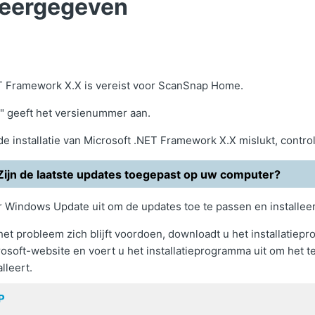
eergegeven
T Framework X.X is vereist voor ScanSnap Home.
" geeft het versienummer aan.
de installatie van Microsoft .NET Framework X.X mislukt, contro
Zijn de laatste updates toegepast op uw computer?
r Windows Update uit om de updates toe te passen en install
het probleem zich blijft voordoen, downloadt u het installatie
osoft-website en voert u het installatieprogramma uit om het
alleert.
P