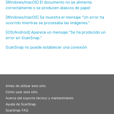
[Windows/macOS] El documento no se alimenta
correctamente o se producen atascos de papel
[Windows/macOS] Se muestra el mensaje "Un error ha
ocurrido mientras se procesaba las imágenes."
[iOS/Android] Aparece un mensaje "Se ha producido un
error en ScanSnap."
ScanSnap no puede establecer una conexión
Antes de utilizar este sitio
Cómo usar este sitio
Acerca del soporte técnico y mantenimiento
Ayuda de ScanSnap
ScanSnap FAQ