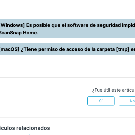
[Windows] Es posible que el software de seguridad impida 
ScanSnap Home.
[macOS] ¿Tiene permiso de acceso de la carpeta [tmp] e
¿Fue útil este artícu
Sí
No
ículos relacionados