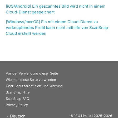
[iOS/Android] Ein gescanntes Bild wird nicht in einem
Cloud-Dienst gespeichert
[Windows/macOS] Ein mit einem Cloud-Dienst zu
verknüpfendes Profil kann nicht mithilfe von ScanSnap
Cloud erstellt werden
Vor der Verwendung dieser Seite
Wie man diese Seite verwenden
Über Benutzerdefiniert und Wartung
ScanSnap Hilfe
ScanSnap FAQ
Privacy Policy
Deutsch
©PFU Limited 2025-2026