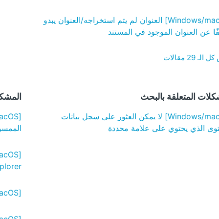
[Windows/macOS] العنوان لم يتم استخراجه/العنوان يبدو
ًا عن العنوان الموجود في المستند
لـ 29 مقالات
كلات المتعلقة بالبحث
المشكل
[Windows/macOS] لا يمكن العثور على سجل بيانات
توى الذي يحتوي على علامة محددة
الممسوح
Explorer أو Finder لا تظهر على ال
[Windows/macOS] لا يمكن فتح الصورة الممسوحة ضوئيًا