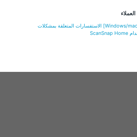
لعملاء
[Windows/macOS] الاستفسارات المتعلقة بمشكلات
ScanSnap H