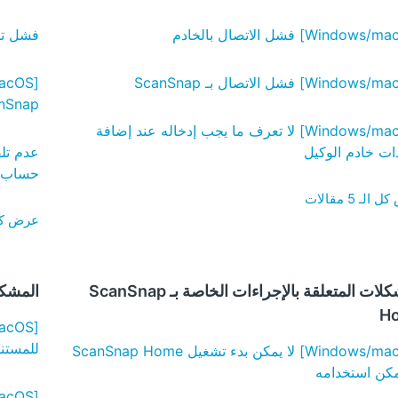
فشل تسجي
nSnap
[Windows/macOS] لا تعرف ما يجب إدخاله عند إضافة
ات خادم الوكيل
عدم تلق
حساب canSnap
لـ 5 مقالات
عرض كل الـ 
المشكلات المتعلقة بالإجراءات الخاصة بـ ScanSnap
المشكل
H
للمستن
[Windows/macOS] لا يمكن بدء تشغيل ScanSnap Home
مكن استخدامه