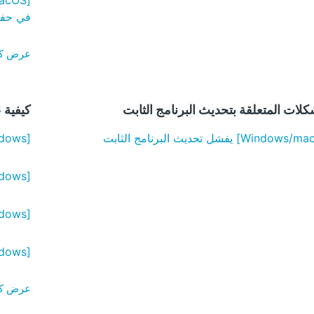
في حفظ
عرض كل الـ 
كلات المتعلقة بتحديث البرنامج الثابت
كيفية 
[Windows] لعرض نافذة [إدارة الأجهزة]
[Windows] لعرض نافذة [موجه الأوامر]
[Windows] لعرض نافذة [البرامج والميزات]
[Windows] للتحقق من إعداد المنطقة أو تغييره
عرض كل الـ 