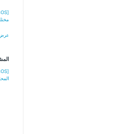
مختلف
عرض كل ا
المش
المح