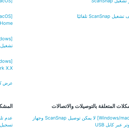
غيل ScanSnap
[Windows/macOS] توقف التثبيت/التثبيت ليس قيد التقدم
ل ScanSnap تلقائيًا
p Home
تشغيل.
ork X.X
عرض كل الـ 1
كلات المتعلقة بالتوصيلات والاتصالات
المشكلات
[Windows/macOS] لا يمكن توصيل ScanSnap وجهاز
عدم تلق
ر عبر كابل USB
تسجيل حسا