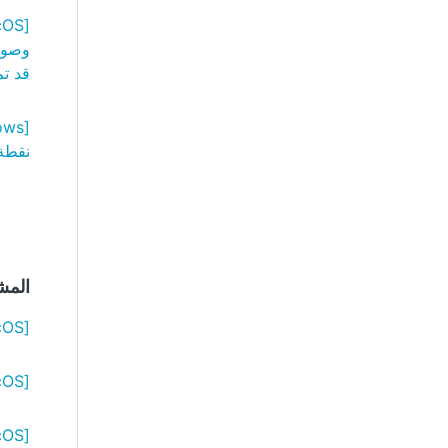
وصول 
قد تم
نقطة 
المشك
[Windows/macOS] تظهر خطوط رأسية في الصورة
[Windows/macOS] عرض الصورة بشكل جانبي أو مقلوب
[Windows/macOS] يتعذر إنشاء ملف PDF قابل للبحث فيه