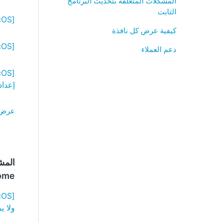
المشكلات المتعلقة بتحديث البرنامج
الثابت
[Windows/macOS] فشل الاتصال بالخادم
كيفية عرض كل نافذة
[Windows/macOS] فشل الاتصال بـ ScanSnap
دعم العملاء
إعداد
عرض كل ا
ome
ولا ي