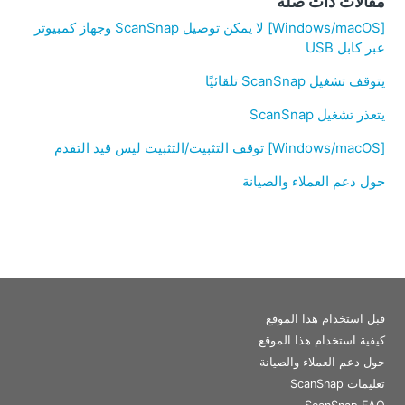
مقالات ذات صلة
[Windows/macOS] لا يمكن توصيل ScanSnap وجهاز كمبيوتر
عبر كابل USB
يتوقف تشغيل ScanSnap تلقائيًا
يتعذر تشغيل ScanSnap
[Windows/macOS] توقف التثبيت/التثبيت ليس قيد التقدم
حول دعم العملاء والصيانة
قبل استخدام هذا الموقع
كيفية استخدام هذا الموقع
حول دعم العملاء والصيانة
تعليمات ScanSnap