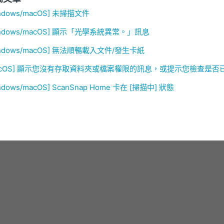
ndows/macOS] 未掃描文件
indows/macOS] 顯示「光學系統異常。」訊息
indows/macOS] 無法順暢載入文件/發生卡紙
acOS] 顯示您沒有存取資料夾或檔案權限的訊息，或提示您檢查是
ndows/macOS] ScanSnap Home 卡在 [掃描中] 狀態