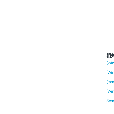
相
[Wi
[Wi
[m
[W
Sc