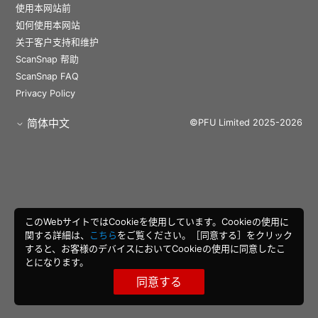
使用本网站前
如何使用本网站
关于客户支持和维护
ScanSnap 帮助
ScanSnap FAQ
Privacy Policy
简体中文
©PFU Limited 2025-2026
このWebサイトではCookieを使用しています。Cookieの使用に
関する詳細は、
こちら
をご覧ください。［同意する］をクリック
すると、お客様のデバイスにおいてCookieの使用に同意したこ
とになります。
同意する