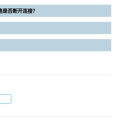
络是否断开连接？
？