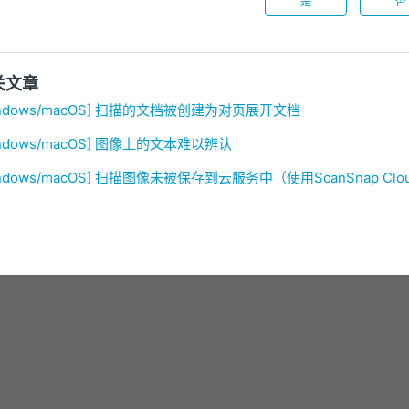
是
否
关文章
indows/macOS] 扫描的文档被创建为对页展开文档
indows/macOS] 图像上的文本难以辨认
indows/macOS] 扫描图像未被保存到云服务中（使用ScanSnap Clo