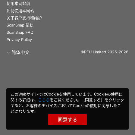
使用本网站前
如何使用本网站
关于客户支持和维护
ScanSnap 帮助
ScanSnap FAQ
Privacy Policy
简体中文
©PFU Limited 2025-2026
このWebサイトではCookieを使用しています。Cookieの使用に
関する詳細は、
こちら
をご覧ください。［同意する］をクリック
すると、お客様のデバイスにおいてCookieの使用に同意したこ
とになります。
同意する