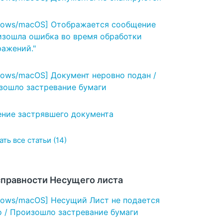
dows/macOS] Отображается сообщение
изошла ошибка во время обработки
ражений."
dows/macOS] Документ неровно подан /
зошло застревание бумаги
ение застрявшего документа
ать все статьи (14)
правности Несущего листа
dows/macOS] Несущий Лист не подается
о / Произошло застревание бумаги