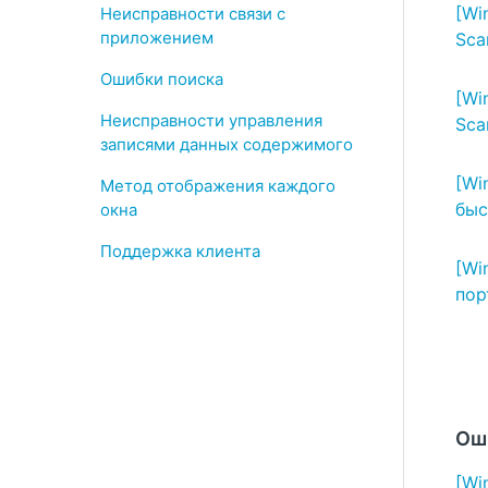
[Wi
Неисправности связи с
приложением
Sca
Ошибки поиска
[Wi
Неисправности управления
Sca
записями данных содержимого
[Wi
Метод отображения каждого
быс
окна
Поддержка клиента
[Wi
пор
Ош
[Wi