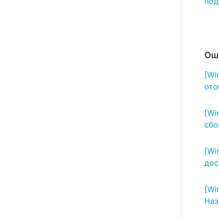
под
Ош
[Wi
ото
[Wi
сбо
[Wi
дос
[Wi
Наз