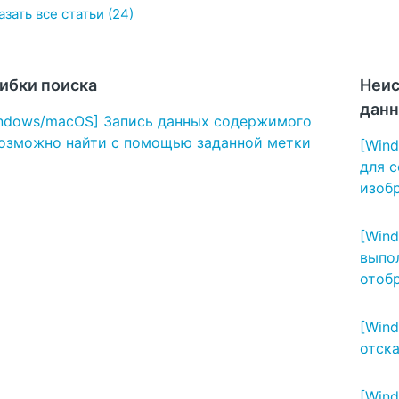
зать все статьи (24)
ибки поиска
Неис
данн
ndows/macOS] Запись данных содержимого
озможно найти с помощью заданной метки
[Wind
для 
изоб
[Win
выпол
отоб
[Win
отск
[Win