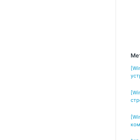
Ме
[Wi
уст
[Wi
стр
[Wi
ком