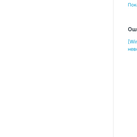
Пока
Ош
[Wi
нев