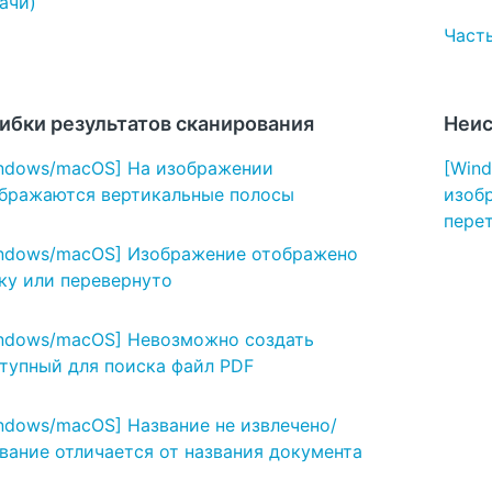
ачи)
Част
ибки результатов сканирования
Неис
ndows/macOS] На изображении
[Win
бражаются вертикальные полосы
изоб
пере
ndows/macOS] Изображение отображено
ку или перевернуто
ndows/macOS] Невозможно создать
тупный для поиска файл PDF
ndows/macOS] Название не извлечено/
вание отличается от названия документа