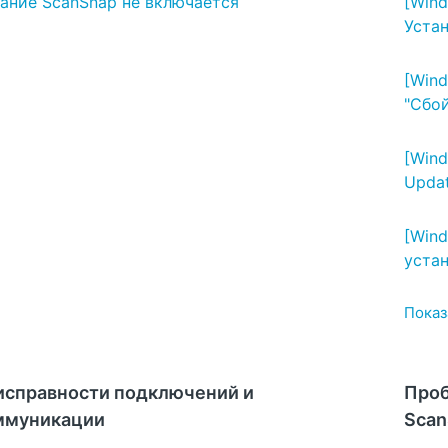
ание ScanSnap не включается
[Wind
Устан
[Win
"Сбой
[Win
Upda
[Win
устан
Показа
исправности подключений и
Проб
ммуникации
Scan