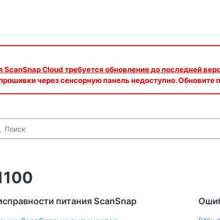
ия ScanSnap Cloud требуется обновление до последней вер
 прошивки через сенсорную панель недоступно. Обновите
1100
исправности питания ScanSnap
Ошиб