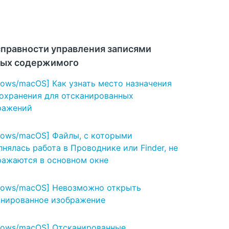
правности управления записями
ых содержимого
ows/macOS] Как узнать место назначения
сохранения для отсканированных
ражений
dows/macOS] Файлы, с которыми
нялась работа в Проводнике или Finder, не
ражаются в основном окне
dows/macOS] Невозможно открыть
анированное изображение
dows/macOS] Отсканированные