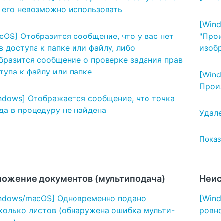
 его невозможно использовать
[Win
cOS] Отобразится сообщение, что у вас нет
"Про
в доступа к папке или файлу, либо
изоб
бразится сообщение о проверке задания прав
тупа к файлу или папке
[Win
Прои
ndows] Отображается сообщение, что точка
да в процедуру не найдена
Удал
Показ
ложение документов (мультиподача)
Неис
ndows/macOS] Одновременно подано
[Win
колько листов (обнаружена ошибка мульти-
ровн