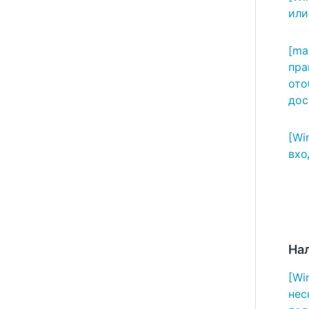
или
[ma
пра
ото
дос
[Wi
вхо
На
[Wi
нес