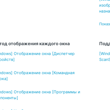
изоб
назна
Показа
тод отображения каждого окна
Подд
ndows] Отображение окна [Диспетчер
[Win
ройств]
Scan
ndows] Отображение окна [Командная
ока]
ndows] Отображение окна [Программы и
поненты]