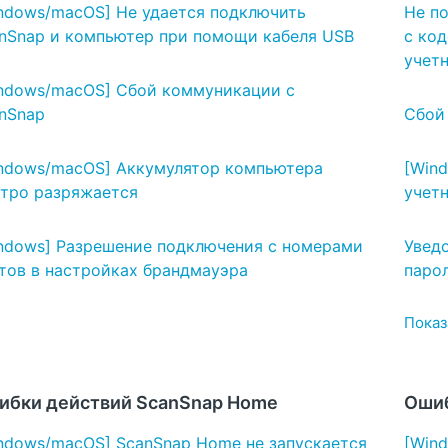
ndows/macOS] Не удается подключить
Не п
nSnap и компьютер при помощи кабеля USB
с ко
учет
ndows/macOS] Сбой коммуникации с
nSnap
Сбой
ndows/macOS] Аккумулятор компьютера
[Win
тро разряжается
учет
ndows] Разрешение подключения с номерами
Уведо
тов в настройках брандмауэра
парол
Показа
ибки действий ScanSnap Home
Ошиб
ndows/macOS] ScanSnap Home не запускается
[Win