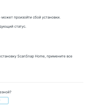
 может произойти сбой установки.
дующий статус.
 установку ScanSnap Home, примените все
лезной?
т