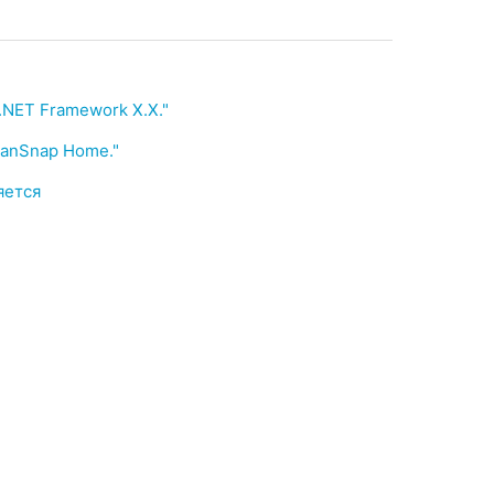
.NET Framework X.X."
anSnap Home."
яется