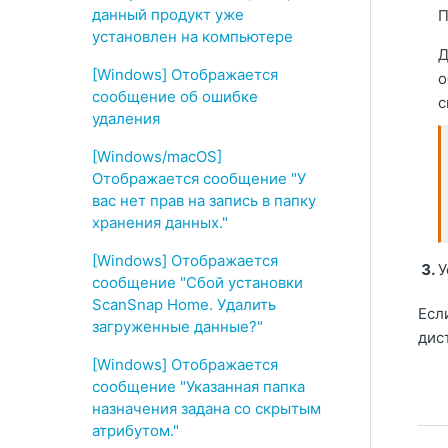
данный продукт уже
П
установлен на компьютере
Д
[Windows] Отображается
о
сообщение об ошибке
с
удаления
[Windows/macOS]
Отображается сообщение "У
вас нет прав на запись в папку
хранения данных."
[Windows] Отображается
У
сообщение "Сбой установки
ScanSnap Home. Удалить
Есл
загруженные данные?"
дис
[Windows] Отображается
сообщение "Указанная папка
назначения задана со скрытым
атрибутом."