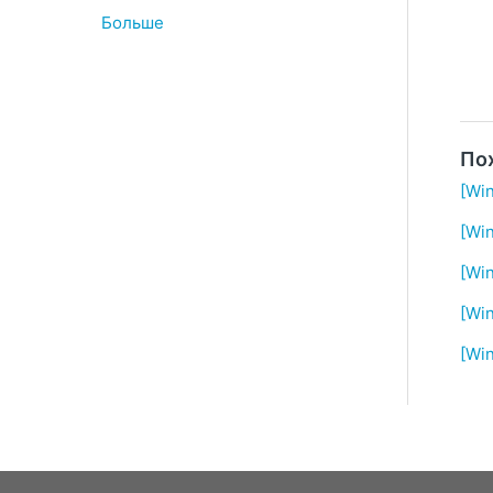
Больше
По
[Wi
[Wi
[Wi
[Wi
[Wi