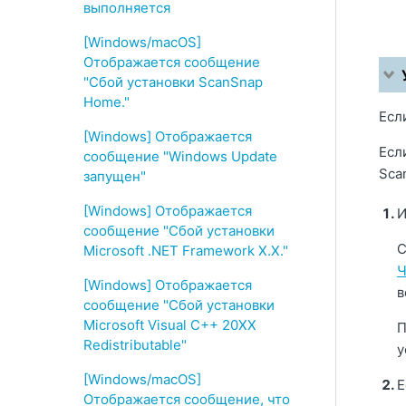
выполняется
[Windows/macOS]
Отображается сообщение
"Сбой установки ScanSnap
Home."
Есл
[Windows] Отображается
Есл
сообщение "Windows Update
Sca
запущен"
[Windows] Отображается
И
сообщение "Сбой установки
С
Microsoft .NET Framework X.X."
Ч
[Windows] Отображается
в
сообщение "Сбой установки
Microsoft Visual C++ 20XX
П
Redistributable"
у
[Windows/macOS]
Е
Отображается сообщение, что