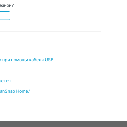
лезной?
т
р при помощи кабеля USB
яется
anSnap Home."