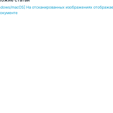
ndows/macOS] На отсканированных изображениях отображает
документе