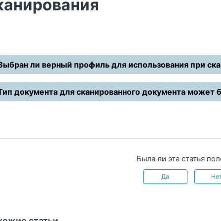
канирования
Выбран ли верный профиль для использования при ск
Тип документа для сканированного документа может б
Была ли эта статья по
Да
Не
хожие статьи