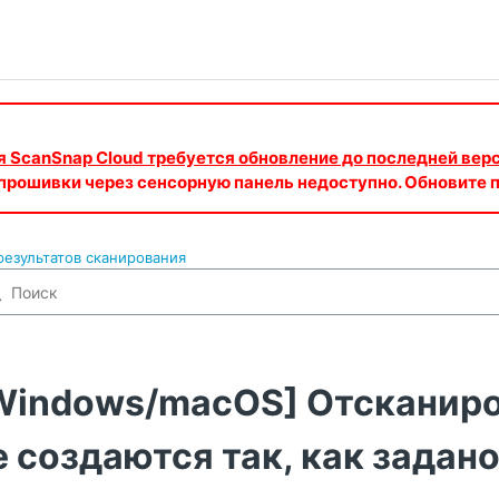
ия ScanSnap Cloud требуется обновление до последней вер
 прошивки через сенсорную панель недоступно. Обновите
езультатов сканирования
Windows/macOS] Отсканир
е создаются так, как задан