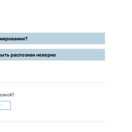
анировании?
ыть распознан неверно
лезной?
т