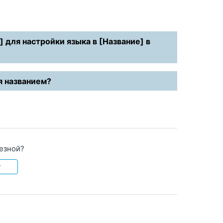
 для настройки языка в [Название] в
я названием?
лезной?
т