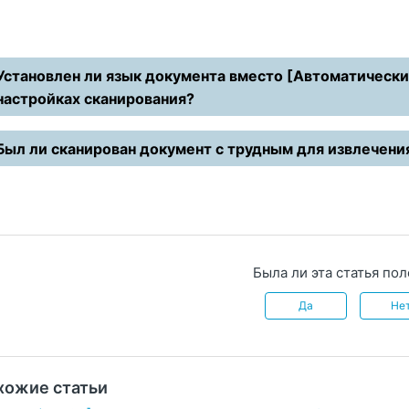
Установлен ли язык документа вместо [Автоматически]
настройках сканирования?
Был ли сканирован документ с трудным для извлечени
Была ли эта статья по
Да
Не
хожие статьи