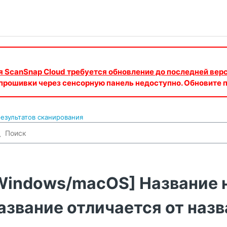
ия ScanSnap Cloud требуется обновление до последней вер
 прошивки через сенсорную панель недоступно. Обновите
езультатов сканирования
Windows/macOS] Название н
азвание отличается от наз