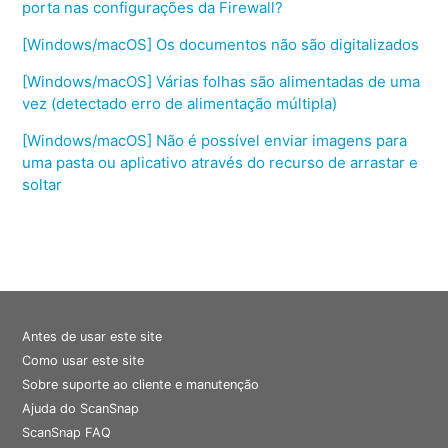
porta nas configurações da Firewall?
[Windows/macOS] Os documentos não são digitalizados
[Windows/macOS] Várias folhas são alimentadas de uma
vez (detectado erro de alimentação múltipla)
[Windows/macOS] Não é possível enviar imagens para
uma pasta ou aplicativo através do recurso de arrastar e
soltar
Antes de usar este site
Como usar este site
Sobre suporte ao cliente e manutenção
Ajuda do ScanSnap
ScanSnap FAQ