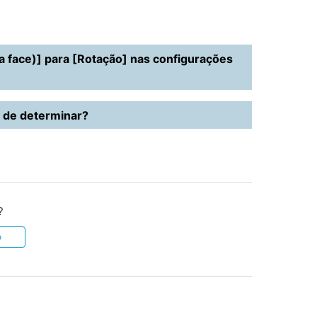
 face)] para [Rotação] nas configurações
l de determinar?
?
o