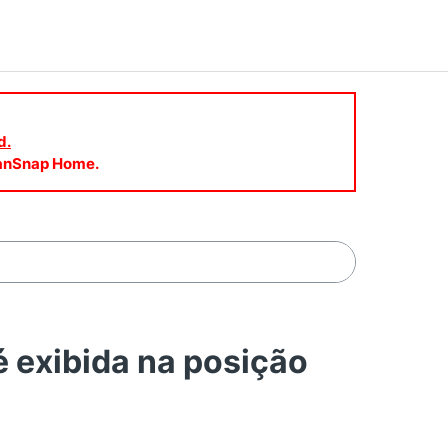
d.
ScanSnap Home.
exibida na posição