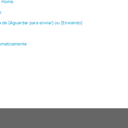
ap Home
o
 de [Aguardar para enviar] ou [Enviando]
tomaticamente