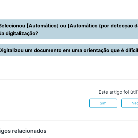
Selecionou [Automático] ou [Automático (por detecção da
da digitalização?
Digitalizou um documento em uma orientação que é difíci
Este artigo foi útil
Sim
Nã
igos relacionados