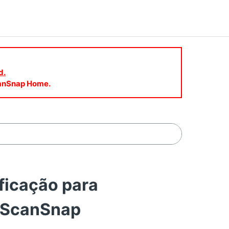
d.
ScanSnap Home.
ficação para
a ScanSnap