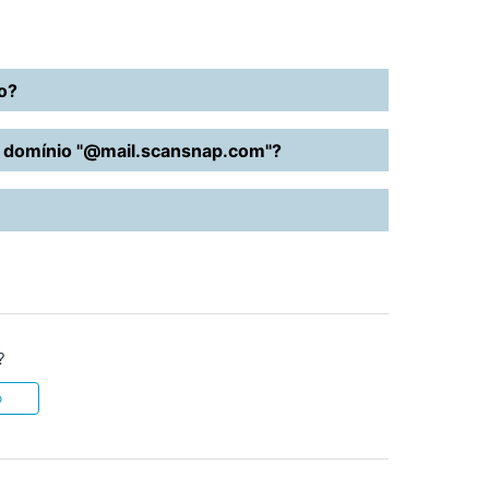
o?
o domínio
"@mail.scansnap.com"
?
?
o