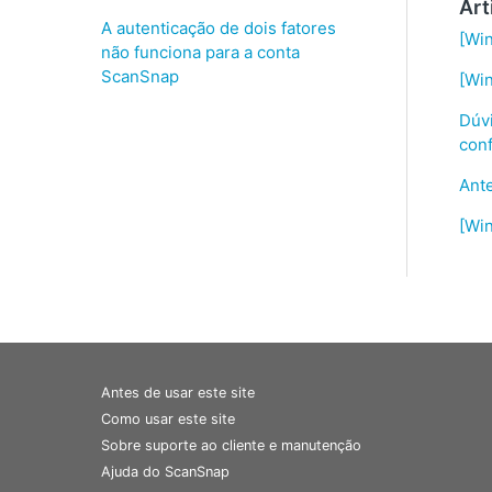
Art
A autenticação de dois fatores
[Wi
não funciona para a conta
ScanSnap
[Win
Dúvi
con
Ante
[Wi
Antes de usar este site
Como usar este site
Sobre suporte ao cliente e manutenção
Ajuda do ScanSnap