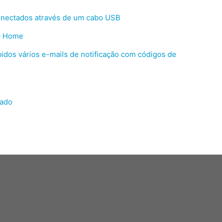
nectados através de um cabo USB
ap Home
idos vários e-mails de notificação com códigos de
sado