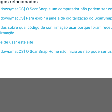
igos relacionados
ndows/macOS] O ScanSnap e um computador não podem ser co
dows/macOS] Para exibir a janela de digitalização do ScanSn
das sobre qual código de confirmação usar porque foram receb
firmação
s de usar este site
ndows/macOS] O ScanSnap Home não inicia ou não pode ser u