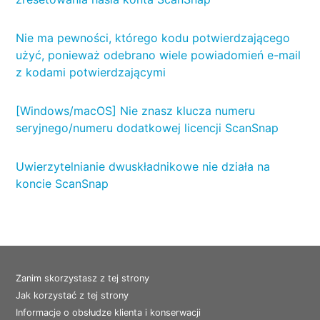
Nie ma pewności, którego kodu potwierdzającego
użyć, ponieważ odebrano wiele powiadomień e-mail
z kodami potwierdzającymi
[Windows/macOS] Nie znasz klucza numeru
seryjnego/numeru dodatkowej licencji ScanSnap
Uwierzytelnianie dwuskładnikowe nie działa na
koncie ScanSnap
Zanim skorzystasz z tej strony
Jak korzystać z tej strony
Informacje o obsłudze klienta i konserwacji