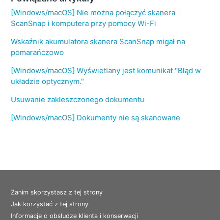
[Windows/macOS] Nie można połączyć skanera
ScanSnap i komputera przy pomocy Wi-Fi
Wskaźnik akumulatora skanera ScanSnap migał na
pomarańczowo
[Windows/macOS] Wyświetlany jest komunikat "Błąd w
układzie optycznym."
Usuwanie zakleszczonego dokumentu
[Windows/macOS] Dokumenty nie są skanowane
Zanim skorzystasz z tej strony
Jak korzystać z tej strony
Informacje o obsłudze klienta i konserwacji