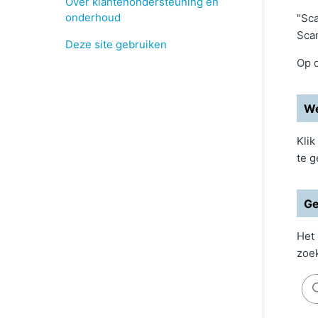
Over klantenondersteuning en
onderhoud
"Sca
Sca
Deze site gebruiken
Op d
We
Klik
te g
Ge
Het 
zoek