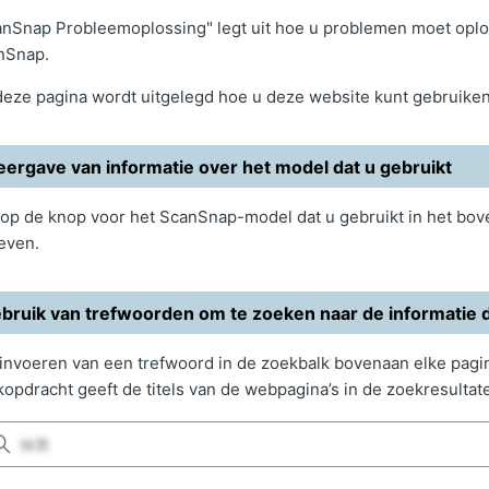
nSnap Probleemoplossing" legt uit hoe u problemen moet oplos
nSnap.
eze pagina wordt uitgelegd hoe u deze website kunt gebruiken 
ergave van informatie over het model dat u gebruikt
 op de knop voor het ScanSnap-model dat u gebruikt in het bo
even.
bruik van trefwoorden om te zoeken naar de informatie di
invoeren van een trefwoord in de zoekbalk bovenaan elke pagi
opdracht geeft de titels van de webpagina’s in de zoekresultat