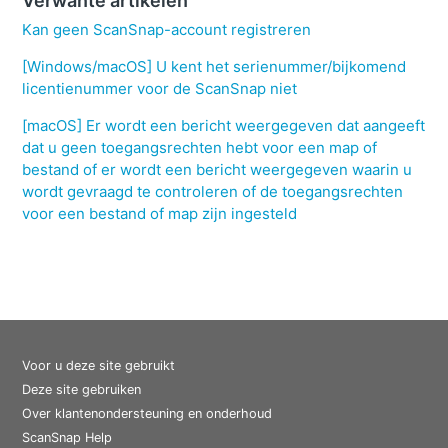
Verwante artikelen
Kan geen ScanSnap-account registreren
[Windows/macOS] U kent het serienummer/bijkomend
licentienummer voor de ScanSnap niet
[macOS] Er wordt een bericht weergegeven dat aangeeft
dat u geen toegangsrechten hebt voor een map of
bestand of er wordt een bericht weergegeven waarin u
wordt gevraagd te controleren of de toegangsrechten
voor een bestand of map zijn ingesteld
Voor u deze site gebruikt
Deze site gebruiken
Over klantenondersteuning en onderhoud
ScanSnap Help