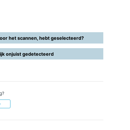
 voor het scannen, hebt geselecteerd?
jk onjuist gedetecteerd
ig?
e