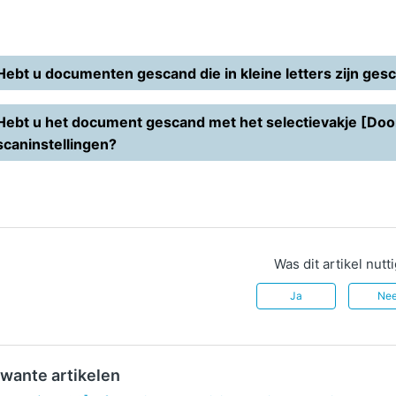
Hebt u documenten gescand die in kleine letters zijn ge
Hebt u het document gescand met het selectievakje [Doo
scaninstellingen?
Was dit artikel nutt
Ja
Ne
wante artikelen