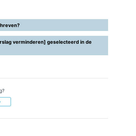
schreven?
rslag verminderen] geselecteerd in de
ig?
e