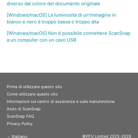
diverso dal colore del documento originale
[Windows/macOS] La luminosità di un'immagine in
bianco e nero è troppo bassa o troppo alta
[Windows/macOS] Non è possibile connettere ScanSnap
a un computer con un cavo USB
Prima di utilizzare questo sito
Come utilizzare questo sito
Informazioni sul centro di assistenza e sulla manutenzione
Aiuto di ScanSnap
ScanSnap FAQ
Privacy Policy
Italiano
©PFU Limited 2025-2026