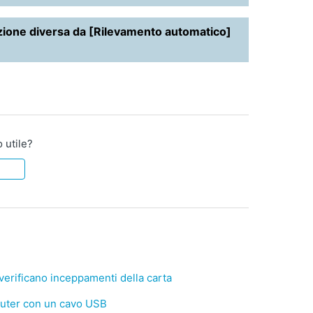
pzione diversa da [Rilevamento automatico]
o utile?
erificano inceppamenti della carta
uter con un cavo USB