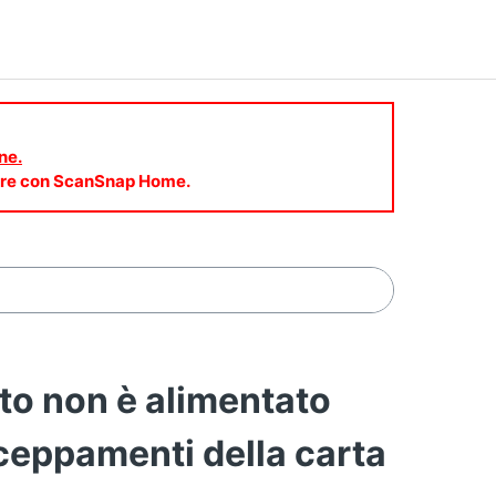
ne.
mware con ScanSnap Home.
o non è alimentato
ceppamenti della carta