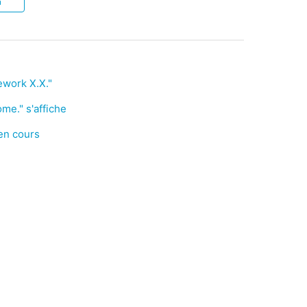
n
ework X.X."
e." s'affiche
 en cours