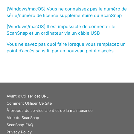
[Windows/macOS] Vous ne connaissez pas le numéro de
série/numéro de licence supplémentaire du ScanSnap
[Windows/macOS] Il est impossible de connecter le
ScanSnap et un ordinateur via un câble USB
Vous ne savez pas quoi faire lorsque vous remplacez un
point d'accès sans fil par un nouveau point d'accès
Avant d'utiliser cet URL
Comment Utiliser Ce Site
À propos du service client et de la maintenance
Aide du ScanSnap
ScanSnap FAQ
Privacy Policy