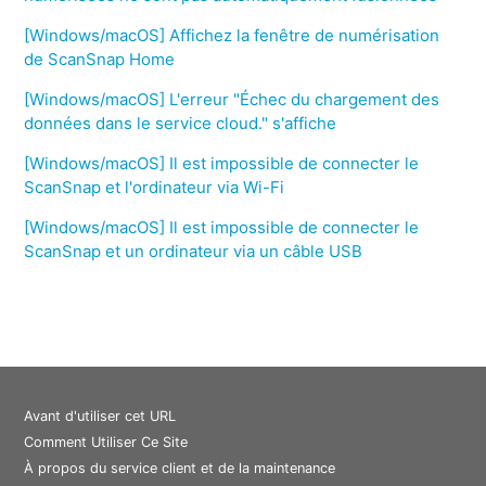
[Windows/macOS] Affichez la fenêtre de numérisation
de ScanSnap Home
[Windows/macOS] L'erreur "Échec du chargement des
données dans le service cloud." s'affiche
[Windows/macOS] Il est impossible de connecter le
ScanSnap et l'ordinateur via Wi-Fi
[Windows/macOS] Il est impossible de connecter le
ScanSnap et un ordinateur via un câble USB
Avant d'utiliser cet URL
Comment Utiliser Ce Site
À propos du service client et de la maintenance