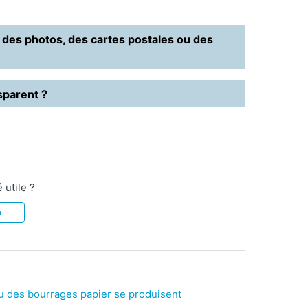
des photos, des cartes postales ou des
sparent ?
 utile ?
n
 des bourrages papier se produisent