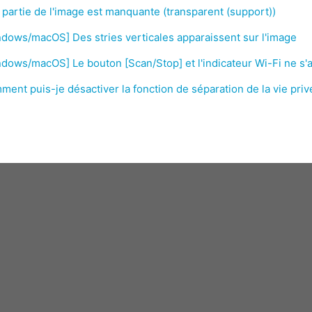
partie de l'image est manquante (transparent (support))
dows/macOS] Des stries verticales apparaissent sur l'image
dows/macOS] Le bouton [Scan/Stop] et l'indicateur Wi-Fi ne s'a
ent puis-je désactiver la fonction de séparation de la vie privé