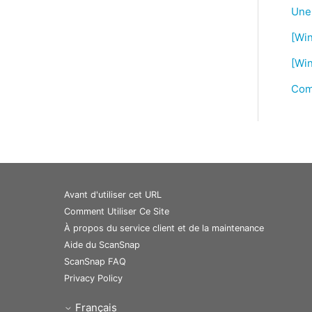
Une 
[Win
[Win
Comm
Avant d'utiliser cet URL
Comment Utiliser Ce Site
À propos du service client et de la maintenance
Aide du ScanSnap
ScanSnap FAQ
Privacy Policy
Français