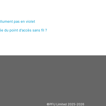
llument pas en violet
e du point d'accès sans fil ?
©PFU Limited 2025-2026