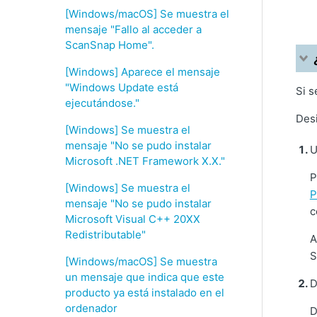
[Windows/macOS] Se muestra el
mensaje "Fallo al acceder a
ScanSnap Home".
[Windows] Aparece el mensaje
"Windows Update está
Si s
ejecutándose."
Desi
[Windows] Se muestra el
mensaje "No se pudo instalar
U
Microsoft .NET Framework X.X."
P
[Windows] Se muestra el
P
mensaje "No se pudo instalar
c
Microsoft Visual C++ 20XX
Redistributable"
A
S
[Windows/macOS] Se muestra
un mensaje que indica que este
D
producto ya está instalado en el
ordenador
D