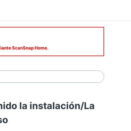
mediante ScanSnap Home.
do la instalación/La
so