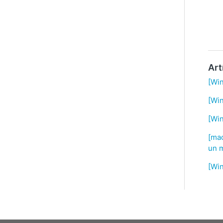
Art
[Wi
[Wi
[Wi
[mac
un m
[Wi