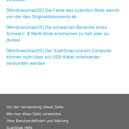
[Windows/macOS] Die Farbe des scannten Bilds weicht
von der des Originaldokuments ab
[Windows/macOS] Die schwarzen Bereiche eines
Schwarz- & Weiß-Bilds erscheinen zu hell oder zu
dunkel
[Windows/macOS] Der ScanSnap und ein Computer
können nicht über ein USB-Kabel miteinander
verbunden werden
Vor der Verwendung dieser Seite
Wie man diese Seite verwenden
Über Benutzerdefiniert und Wartung
ScanSnap Hilfe