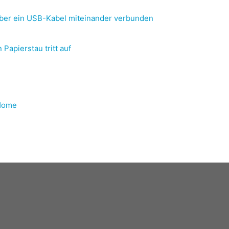
ber ein USB-Kabel miteinander verbunden
apierstau tritt auf
 Home