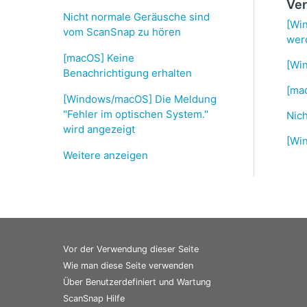
Ver
Nicht normale Geräusche sind
[Wi
vom ScanSnap zu hören
wer
[macOS] Keine
[Win
Benachrichtigung erhalten
[ma
[Windows/macOS] Die Meldung
"Fehler im optischen System."
Nic
wird angezeigt
[Wi
Weitere anzeigen
Vor der Verwendung dieser Seite
Wie man diese Seite verwenden
Über Benutzerdefiniert und Wartung
ScanSnap Hilfe