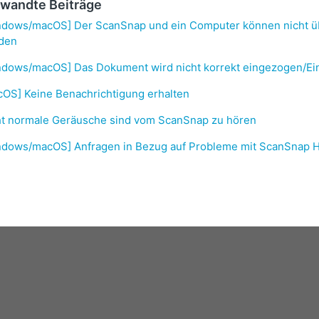
wandte Beiträge
ndows/macOS] Der ScanSnap und ein Computer können nicht ü
den
dows/macOS] Das Dokument wird nicht korrekt eingezogen/Ein P
cOS] Keine Benachrichtigung erhalten
ht normale Geräusche sind vom ScanSnap zu hören
ndows/macOS] Anfragen in Bezug auf Probleme mit ScanSnap