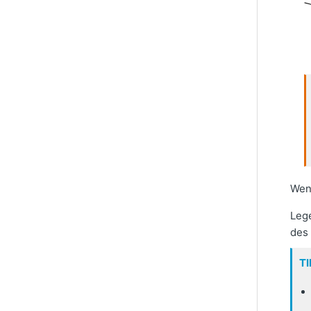
Wenn
Lege
des
TI