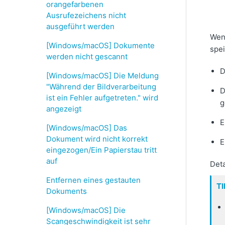
orangefarbenen
Ausrufezeichens nicht
ausgeführt werden
Wen
[Windows/macOS] Dokumente
spe
werden nicht gescannt
D
[Windows/macOS] Die Meldung
"Während der Bildverarbeitung
D
ist ein Fehler aufgetreten." wird
g
angezeigt
E
[Windows/macOS] Das
Dokument wird nicht korrekt
E
eingezogen/Ein Papierstau tritt
auf
Det
Entfernen eines gestauten
TI
Dokuments
[Windows/macOS] Die
Scangeschwindigkeit ist sehr