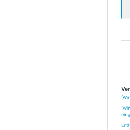
Ver
[Win
[Wi
eing
Ent