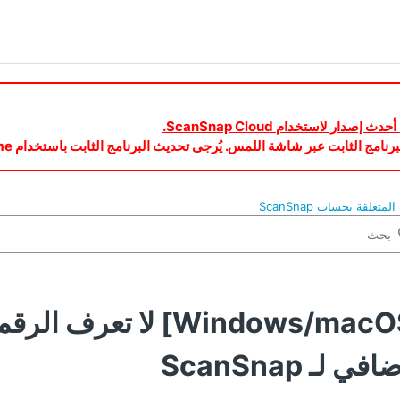
تعلقة بحساب ScanSnap
[Windows/macOS] لا 
في لـ ScanSnap