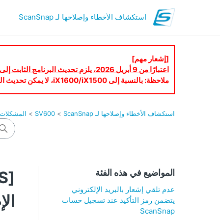
استكشاف الأخطاء وإصلاحها لـ ScanSnap
[إشعار مهم]
اعتبارًا من 9 أبريل 2026، يلزم تحديث البرنامج الثابت إلى أحدث إصدار لاستخدام ScanSnap Cloud.
ملاحظة: بالنسبة إلى iX1600/iX1500، لا يمكن تحديث البرنامج الثابت عبر شاشة اللمس. يُرجى تحديث البرنامج الثابت باستخدام ScanSnap Home.
استكشاف الأخطاء وإصلاحها لـ ScanSnap
SV600
المشكلات الم
المواضيع في هذه الفئة
عدم تلقي إشعار بالبريد الإلكتروني
الإضا
يتضمن رمز التأكيد عند تسجيل حساب
ScanSnap