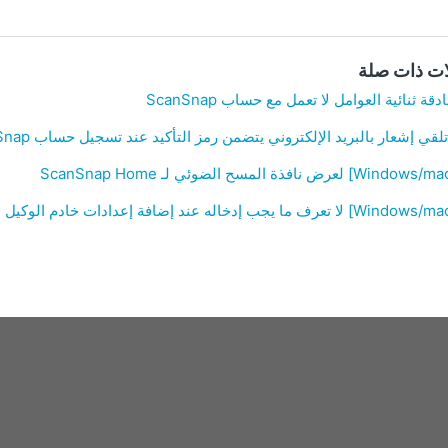
ات ذات صلة
قة ثنائية العوامل لا تعمل مع حساب ScanSnap
قي إشعار بالبريد الإلكتروني يتضمن رمز التأكيد عند تسجيل حساب ScanSnap