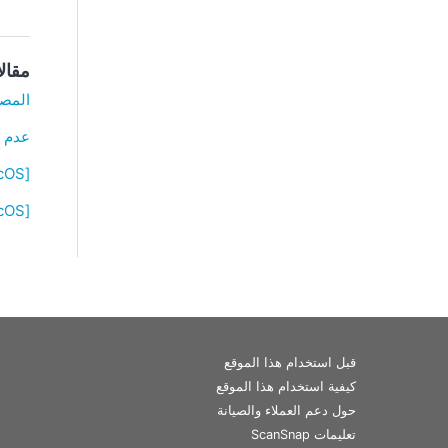
مقال
المصاد
عدم تل
[Windows/macOS] لعرض نافذة المسح الضوئي لـ ScanSnap Home
[Windows/macOS] لا تعرف ما يجب إدخاله عند إضافة إعدادات خادم الوكيل
قبل استخدام هذا الموقع
كيفية استخدام هذا الموقع
حول دعم العملاء والصيانة
تعليمات ScanSnap