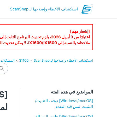
استكشاف الأخطاء وإصلاحها لـ ScanSnap
[إشعار مهم]
اعتبارًا من 9 أبريل 2026، يلزم تحديث البرنامج الثابت إلى أحدث إصدار لاستخدام ScanSnap Cloud.
ملاحظة: بالنسبة إلى iX1600/iX1500، لا يمكن تحديث البرنامج الثابت عبر شاشة اللمس. يُرجى تحديث البرنامج الثابت باستخدام ScanSnap Home.
استكشاف الأخطاء وإصلاحها لـ ScanSnap
S1100i
المشكلات ا
المواضيع في هذه الفئة
[Windows/macOS] توقف التثبيت/
لمج
التثبيت ليس قيد التقدم
[Windows/macOS] ظهور الرسالة