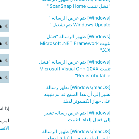
"فشل تثبيت ScanSnap Home‏."
[Windows] يتم عرض الرسالة "‏
Windows Update ‏يتم تشغيل."
ه
[Windows] ظهور الرسالة "فشل
ه
تثبيت Microsoft .NET Framework
X.X.‏"‎
ه
[Windows] يتم عرض الرسالة "فشل
تثبيت Microsoft Visual C++ 20XX
Redistributable"
ه
[Windows/macOS] تظهر رسالة
تشير إلى أن هذا المنتج قد تم تثبيته
على جهاز الكمبيوتر لديك
إذا اس
[Windows] يتم عرض رسالة تشير
إلى فشل إلغاء التثبيت
لمزيد
الاتص
[Windows/macOS] ظهور الرسالة
"ليس لديك تفويض بالكتابة لمجلد