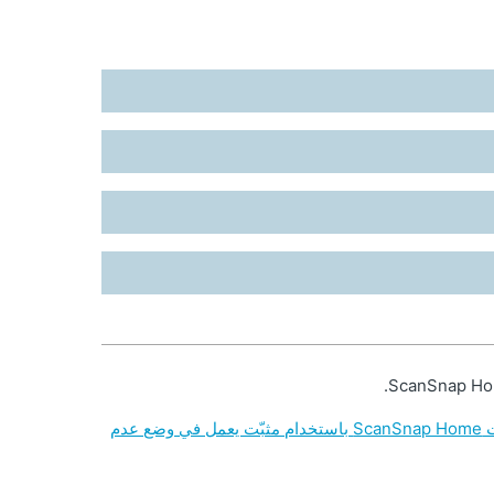
[Windows/macOS] كيف يمكنني تثبيت ScanSnap Home باستخدام مثبّت يعمل في وضع عدم