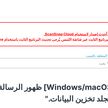
لمتعلقة بالتثبيت
[Windows/macOS] ظهو
لد تخزين البيانات."