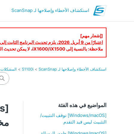
استكشاف الأخطاء وإصلاحها لـ ScanSnap
[إشعار مهم]
اعتبارًا من 9 أبريل 2026، يلزم تحديث البرنامج الثابت إلى أحدث إصدار لاستخدام ScanSnap Cloud.
ملاحظة: بالنسبة إلى iX1600/iX1500، لا يمكن تحديث البرنامج الثابت عبر شاشة اللمس. يُرجى تحديث البرنامج الثابت باستخدام ScanSnap Home.
استكشاف الأخطاء وإصلاحها لـ ScanSnap
S1100i
المشكلات ا
المواضيع في هذه الفئة
[Windows/macOS] توقف التثبيت/
مخف
التثبيت ليس قيد التقدم
[Windows/macOS] ظهور الرسالة