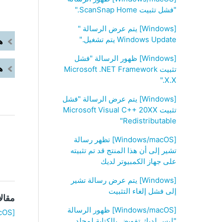
"فشل تثبيت ScanSnap Home‏."
[Windows] يتم عرض الرسالة "‏
Windows Update ‏يتم تشغيل."
ه
[Windows] ظهور الرسالة "فشل
ه
تثبيت Microsoft .NET Framework
X.X.‏"‎
[Windows] يتم عرض الرسالة "فشل
تثبيت Microsoft Visual C++ 20XX
Redistributable"
[Windows/macOS] تظهر رسالة
تشير إلى أن هذا المنتج قد تم تثبيته
على جهاز الكمبيوتر لديك
[Windows] يتم عرض رسالة تشير
إلى فشل إلغاء التثبيت
مقال
[Windows/macOS] ظهور الرسالة
[Windows/macOS] كيف يمكنني تثبيت ScanSnap Home باستخدام مثبّت يعمل في وضع عدم الاتصال؟
"ليس لديك تفويض بالكتابة لمجلد