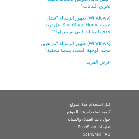
تخزين البيانات."
[Windows] ظهور الرسالة "فشل
تثبيت ScanSnap Home‏. هل تريد
حذف البيانات التي تم تنزيلها؟"
[Windows] ظهور الرسالة "تم تعيين
مجلد الوجهة المحدد بسمة مخفية."
عرض المزيد
قبل استخدام هذا الموقع
كيفية استخدام هذا الموقع
حول دعم العملاء والصيانة
تعليمات ScanSnap
ScanSnap FAQ