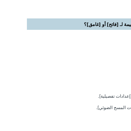
ة لـ [فاتح] أو [غامق]؟
عدادات تفصيلية].
ات المسح الضوئي].