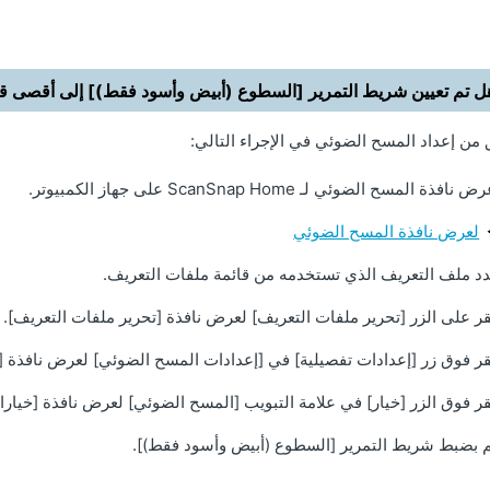
ل تم تعيين شريط التمرير [السطوع (أبيض وأسود فقط)] إلى أقصى قيم
من إعداد المسح الضوئي في الإجراء التالي:
 نافذة المسح الضوئي لـ ScanSnap Home على جهاز الكمبيوتر.
لعرض نافذة المسح الضوئي
د ملف التعريف الذي تستخدمه من قائمة ملفات التعريف.
قر على الزر [تحرير ملفات التعريف] لعرض نافذة [تحرير ملفات التعريف].
قر فوق زر [إعدادات تفصيلية] في [إعدادات المسح الضوئي] لعرض نافذة [إ
قر فوق الزر [خيار] في علامة التبويب [المسح الضوئي] لعرض نافذة [خيار
 بضبط شريط التمرير [السطوع (أبيض وأسود فقط)].