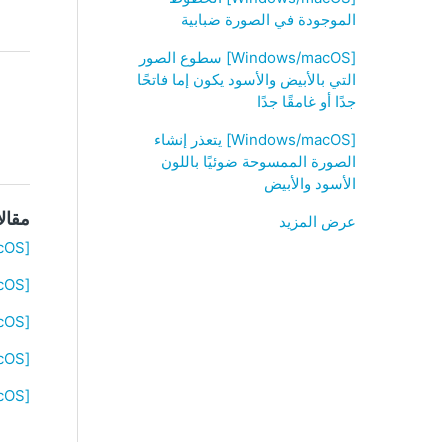
الموجودة في الصورة ضبابية
[Windows/macOS] سطوع الصور
التي بالأبيض والأسود يكون إما فاتحًا
جدًا أو غامقًا جدًا
[Windows/macOS] يتعذر إنشاء
الصورة الممسوحة ضوئيًا باللون
الأسود والأبيض
مقال
عرض المزيد
[Windows/macOS] لعرض نافذة المسح الضوئي لـ ScanSnap Home
[Windows/macOS] الصورة الممسوحة ضوئيًا ضبابية/لون الصورة الممسوحة ضوئيًا باهت
[Windows/macOS] يتعذر إنشاء الصورة الممسوحة ضوئيًا باللون الأسود والأبيض
[Windows/macOS] لا يمكن إنشاء الصورة الممسوحة ضوئيًا وفقًا للإعدادات التي عيّنتَها في إعدادات المسح الضوئي
[Windows/macOS] “تصحيح صورة الكتاب” لا تعمل بشكل صحيح/لم تُكتشف الأصابع بشكل صحيح