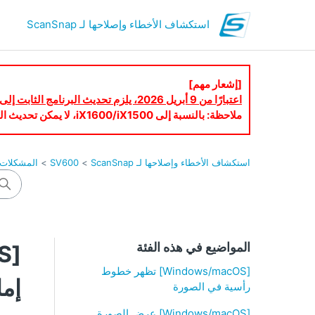
استكشاف الأخطاء وإصلاحها لـ ScanSnap
[إشعار مهم]
اعتبارًا من 9 أبريل 2026، يلزم تحديث البرنامج الثابت إلى أحدث إصدار لاستخدام ScanSnap Cloud.
ملاحظة: بالنسبة إلى iX1600/iX1500، لا يمكن تحديث البرنامج الثابت عبر شاشة اللمس. يُرجى تحديث البرنامج الثابت باستخدام ScanSnap Home.
استكشاف الأخطاء وإصلاحها لـ ScanSnap
SV600
المشكلات ا
المواضيع في هذه الفئة
[Windows/macOS] تظهر خطوط
إما
رأسية في الصورة
[Windows/macOS] عرض الصورة