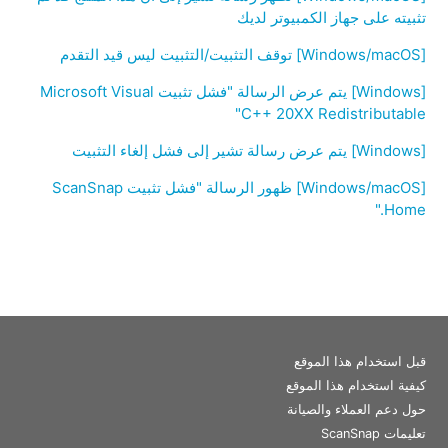
تثبيته على جهاز الكمبيوتر لديك
[Windows/macOS] توقف التثبيت/التثبيت ليس قيد التقدم
[Windows] يتم عرض الرسالة "فشل تثبيت Microsoft Visual
C++ 20XX Redistributable"
[Windows] يتم عرض رسالة تشير إلى فشل إلغاء التثبيت
[Windows/macOS] ظهور الرسالة "فشل تثبيت ScanSnap
Home‏."
قبل استخدام هذا الموقع
كيفية استخدام هذا الموقع
حول دعم العملاء والصيانة
تعليمات ScanSnap