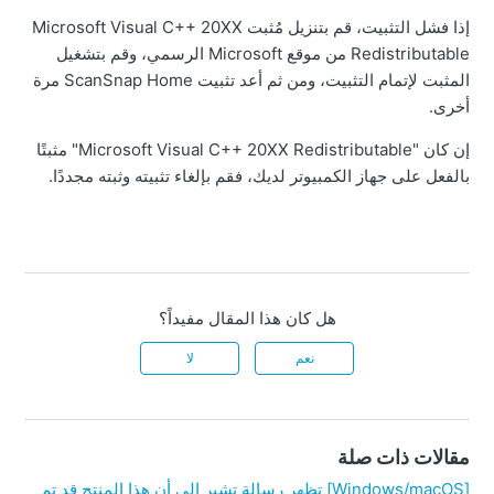
إذا فشل التثبيت، قم بتنزيل مُثبت Microsoft Visual C++ 20XX
Redistributable من موقع Microsoft الرسمي، وقم بتشغيل
المثبت لإتمام التثبيت، ومن ثم أعد تثبيت ScanSnap Home مرة
أخرى.
إن كان "Microsoft Visual C++ 20XX Redistributable" مثبتًا
بالفعل على جهاز الكمبيوتر لديك، فقم بإلغاء تثبيته وثبته مجددًا.
هل كان هذا المقال مفيداً؟
نعم
لا
مقالات ذات صلة
[Windows/macOS] تظهر رسالة تشير إلى أن هذا المنتج قد تم